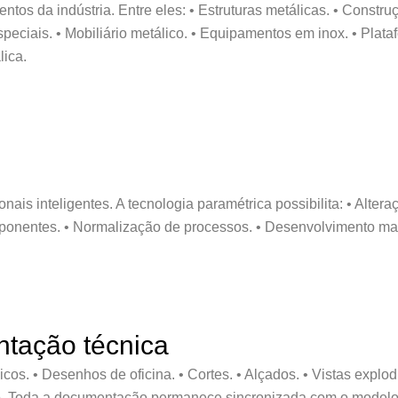
s da indústria. Entre eles: • Estruturas metálicas. • Construçã
peciais. • Mobiliário metálico. • Equipamentos em inox. • Plata
lica.
nais inteligentes. A tecnologia paramétrica possibilita: • Altera
mponentes. • Normalização de processos. • Desenvolvimento mai
tação técnica
. • Desenhos de oficina. • Cortes. • Alçados. • Vistas explodidas
o. Toda a documentação permanece sincronizada com o modelo 