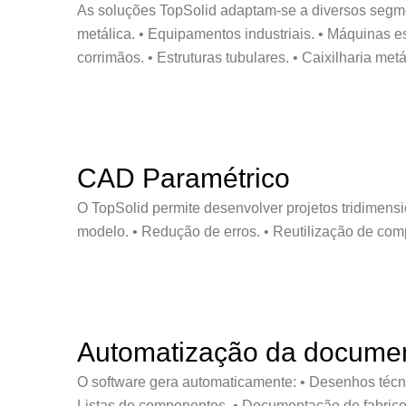
As soluções TopSolid adaptam-se a diversos segmento
metálica. • Equipamentos industriais. • Máquinas es
corrimãos. • Estruturas tubulares. • Caixilharia metá
CAD Paramétrico
O TopSolid permite desenvolver projetos tridimensio
modelo. • Redução de erros. • Reutilização de co
Automatização da documen
O software gera automaticamente: • Desenhos técnicos
Listas de componentes. • Documentação de fabric