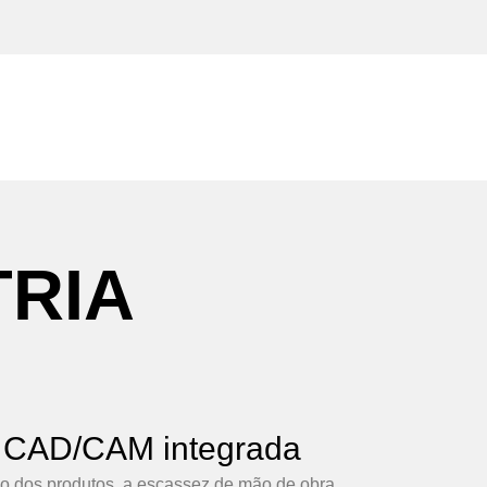
TRIA
o CAD/CAM integrada
ão dos produtos, a escassez de mão de obra