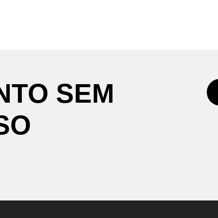
NTO
SEM
SO