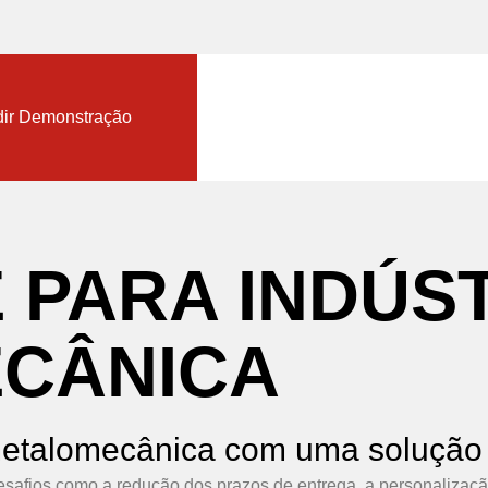
nload TopSolid Trial
ir Demonstração
E
PARA
INDÚS
CÂNICA
 metalomecânica com uma soluçã
esafios como a redução dos prazos de entrega, a personalizaç