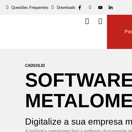
Questões Frequentes
Downloads
Dow
Ped
CADSOLID
SOFTWAR
METALOME
Digitalize a sua empresa
A indústria metalomecânica enfrenta diariamente d