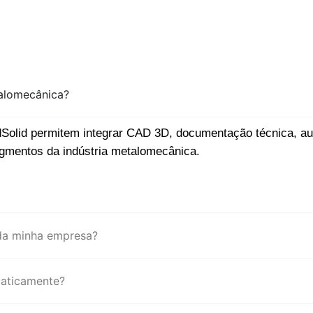
talomecânica?
adSolid permitem integrar CAD 3D, documentação técnica, a
egmentos da indústria metalomecânica.
da minha empresa?
aticamente?