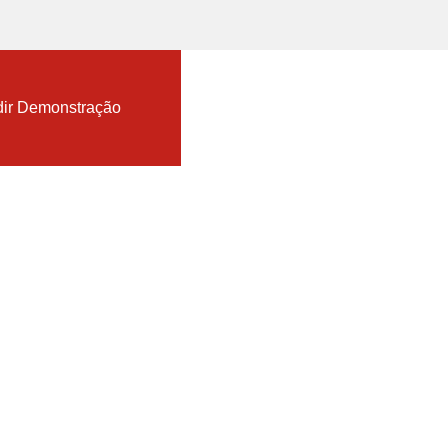
nload TopSolid Trial
ir Demonstração