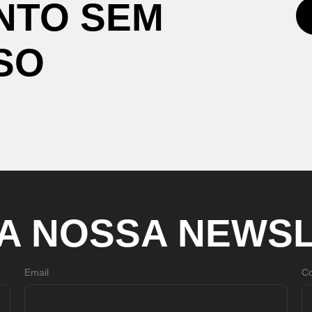
NTO
SEM
SO
A
NOSSA
NEWSL
Email
Co