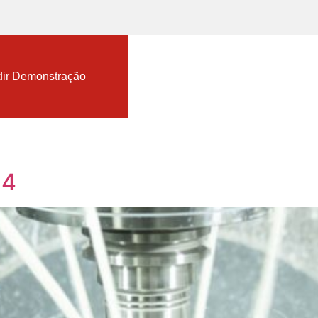
nload TopSolid Trial
ir Demonstração
24