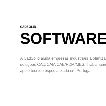
CADSOLID
SOFTWAR
A CadSolid ajuda empresas industriais a otimi
soluções CAD/CAM/CAE/PDM/MES. Trabalhamos c
apoio técnico especializado em Portugal.