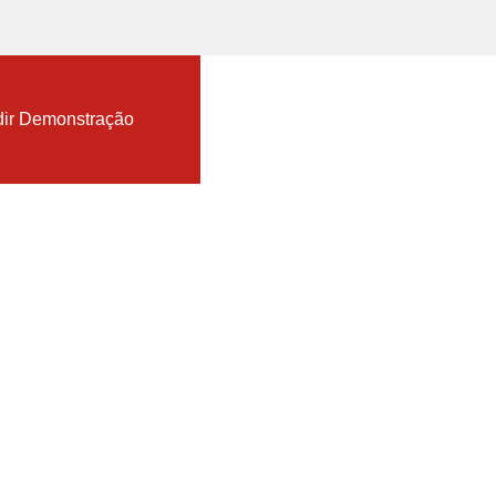
nload TopSolid Trial
ir Demonstração