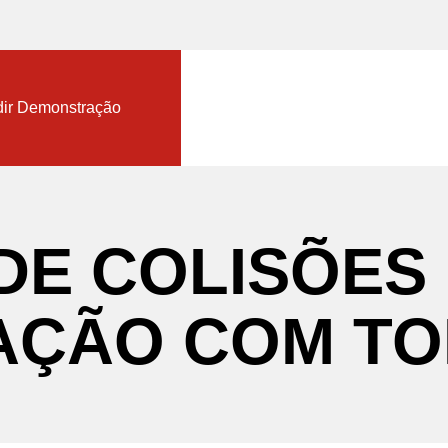
nload TopSolid Trial
ir Demonstração
DE
COLISÕES
AÇÃO
COM
TO