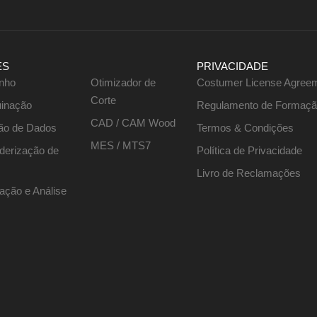
ES
PRIVACIDADE
nho
Otimizador de
Costumer License Agree
Corte
inação
Regulamento de Formaç
CAD / CAM Wood
ão de Dados
Termos & Condições
MES / MTS7
nderização de
Política de Privacidade
Livro de Reclamações
ação e Análise