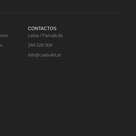
CONTACTOS
ment
Leiria / Famalicão
ão
244 028 004
info@cadsolid.pt