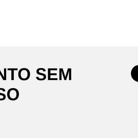
NTO
SEM
SO