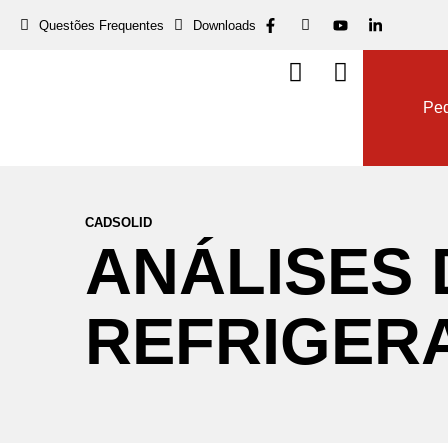
Questões Frequentes
Downloads
Dow
Ped
CADSOLID
ANÁLISES
REFRIGER