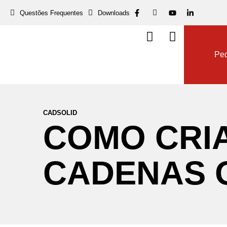
Questões Frequentes
Downloads
Dow
Ped
CADSOLID
COMO
CRI
CADENAS