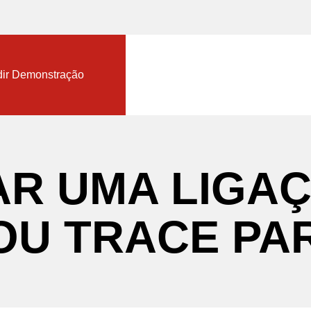
nload TopSolid Trial
ir Demonstração
AR
UMA
LIGA
OU
TRACE
PA