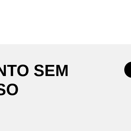
NTO
SEM
SO