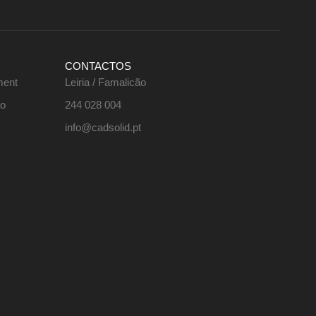
CONTACTOS
ment
Leiria / Famalicão
ão
244 028 004
info@cadsolid.pt