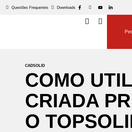
Questões Frequentes
Downloads
Dow
Ped
CADSOLID
COMO
UTI
CRIADA
PR
O
TOPSOLI