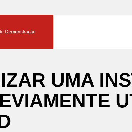
nload TopSolid Trial
ir Demonstração
LIZAR
UMA
IN
EVIAMENTE
U
D