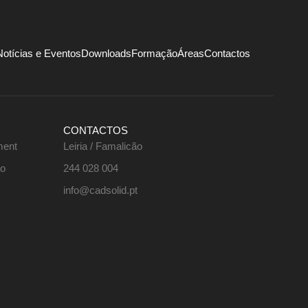
Notícias e Eventos
Downloads
Formação
Áreas
Contactos
CONTACTOS
ment
Leiria / Famalicão
ão
244 028 004
info@cadsolid.pt