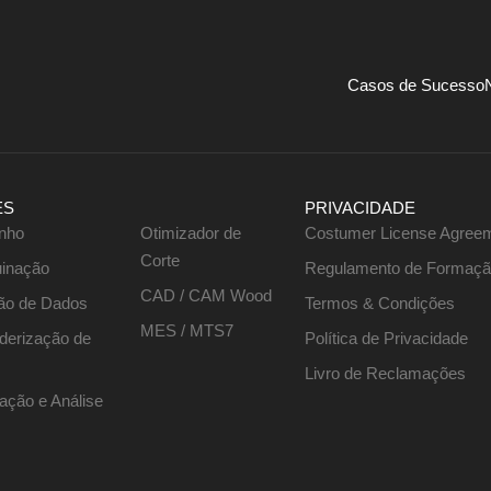
Casos de Sucesso
ES
PRIVACIDADE
nho
Otimizador de
Costumer License Agree
Corte
inação
Regulamento de Formaç
CAD / CAM Wood
ão de Dados
Termos & Condições
MES / MTS7
nderização de
Política de Privacidade
Livro de Reclamações
ação e Análise