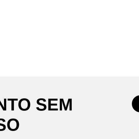
NTO
SEM
SO