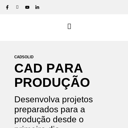
CADSOLID
C
A
D
P
A
R
A
P
R
O
D
U
Ç
Ã
O
Desenvolva projetos
preparados para a
produção desde o