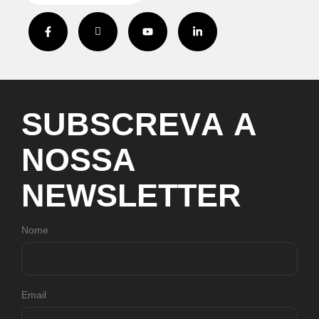
S
U
B
S
C
R
E
V
A
A
N
O
S
S
A
N
E
W
S
L
E
T
T
E
R
Nome
Email