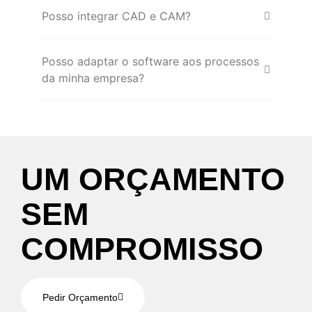
Posso integrar CAD e CAM?
Posso adaptar o software aos processos
da minha empresa?
U
M
O
R
Ç
A
M
E
N
T
O
S
E
M
C
O
M
P
R
O
M
I
S
S
O
Pedir Orçamento