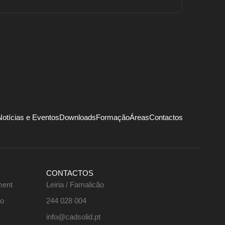
Notícias e Eventos
Downloads
Formação
Áreas
Contactos
CONTACTOS
ment
Leiria / Famalicão
ão
244 028 004
info@cadsolid.pt