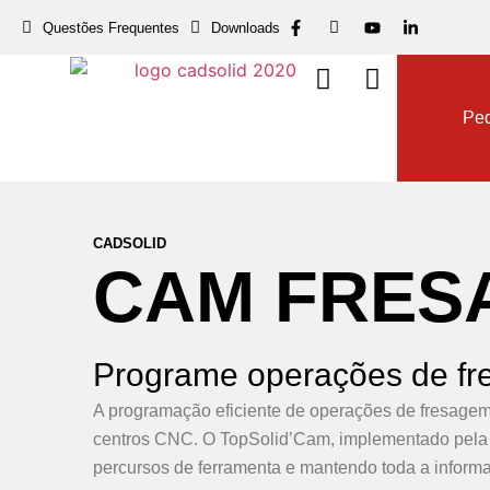
Questões Frequentes
Downloads
Dow
Ped
CADSOLID
CAM
FRES
Programe operações de f
A programação eficiente de operações de fresagem
centros CNC. O TopSolid’Cam, implementado pela 
percursos de ferramenta e mantendo toda a inform