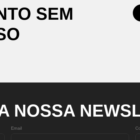
NTO
SEM
SO
A
NOSSA
NEWSL
Email
Co