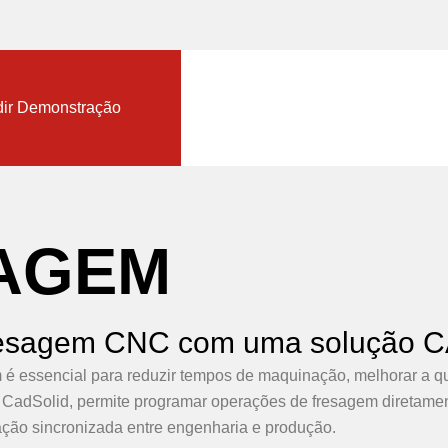
nload TopSolid Trial
ir Demonstração
AGEM
resagem CNC com uma solução C
 é essencial para reduzir tempos de maquinação, melhorar a q
CadSolid, permite programar operações de fresagem diretamen
ação sincronizada entre engenharia e produção.