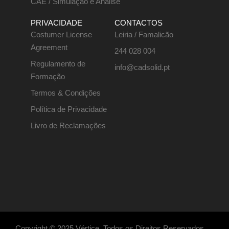
CAE / Simulação e Análise
PRIVACIDADE
CONTACTOS
Costumer License
Leiria / Famalicão
Agreement
244 028 004
Regulamento de
info@cadsolid.pt
Formação
Termos & Condições
Política de Privacidade
Livro de Reclamações
Copyright © 2025 Vértice, Todos os Direitos Reservados