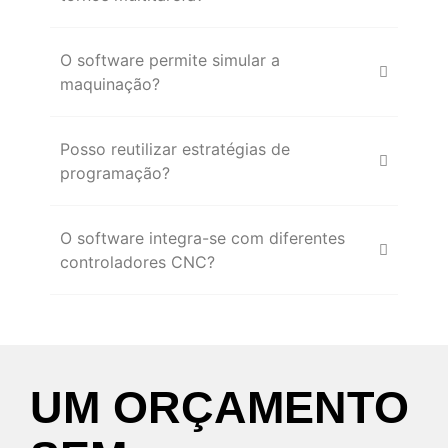
O software permite simular a
maquinação?
Posso reutilizar estratégias de
programação?
O software integra-se com diferentes
controladores CNC?
U
M
O
R
Ç
A
M
E
N
T
O