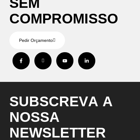
S
E
M
C
O
M
P
R
O
M
I
S
S
O
Pedir Orçamento
S
U
B
S
C
R
E
V
A
A
N
O
S
S
A
N
E
W
S
L
E
T
T
E
R