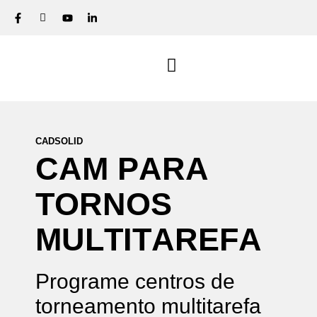
CADSOLID
C
A
M
P
A
R
A
T
O
R
N
O
S
M
U
L
T
I
T
A
R
E
F
A
Programe centros de
torneamento multitarefa