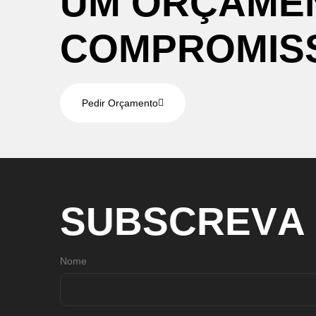
U
M
O
R
Ç
A
M
E
C
O
M
P
R
O
M
I
S
Pedir Orçamento
S
U
B
S
C
R
E
V
A
Nome