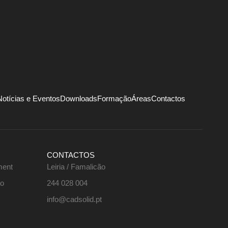
Notícias e Eventos
Downloads
Formação
Áreas
Contactos
CONTACTOS
ment
Leiria / Famalicão
ão
244 028 004
info@cadsolid.pt