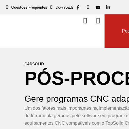
Questões Frequentes
Downloads
Dow
Ped
CADSOLID
P
Ó
S
-
P
R
O
C
Gere programas CNC adap
Um dos fatores mais importantes na implementaçã
de ferramenta gerados pelo software em programas
equipamentos CNC compatíveis com o TopSolid’Cam,