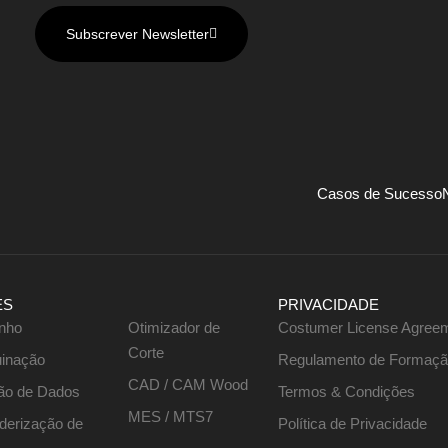
Subscrever Newsletter
Casos de Sucesso
ES
PRIVACIDADE
nho
Otimizador de
Costumer License Agree
Corte
inação
Regulamento de Formaç
CAD / CAM Wood
ão de Dados
Termos & Condições
MES / MTS7
nderização de
Política de Privacidade