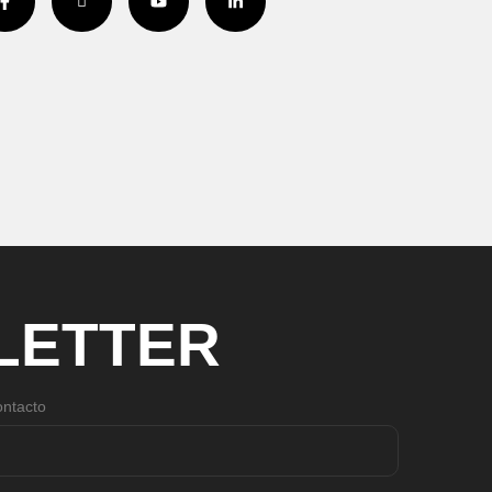
L
E
T
T
E
R
ntacto