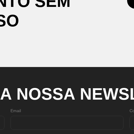
N
T
O
S
E
M
S
O
A
N
O
S
S
A
N
E
W
S
Email
Co