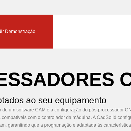
nload TopSolid Trial
ir Demonstração
E
S
S
A
D
O
R
E
S
tados ao seu equipamento
o de um software CAM é a configuração do pós-processador CN
 compatíveis com o controlador da máquina. A CadSolid config
 garantindo que a programação é adaptada às características