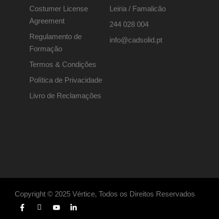
Costumer License
Leiria / Famalicão
Agreement
244 028 004
Regulamento de
info@cadsolid.pt
Formação
Termos & Condições
Política de Privacidade
Livro de Reclamações
Copyright © 2025 Vértice, Todos os Direitos Reservados