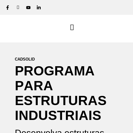
CADSOLID
P
R
O
G
R
A
M
A
P
A
R
A
E
S
T
R
U
T
U
R
A
S
I
N
D
U
S
T
R
I
A
I
S
Desenvolva estruturas