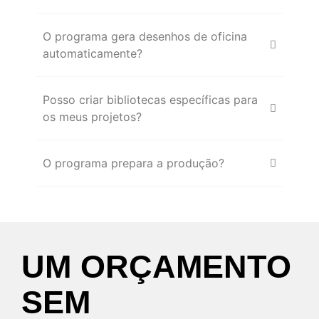
O programa gera desenhos de oficina
automaticamente?
Posso criar bibliotecas específicas para
os meus projetos?
O programa prepara a produção?
U
M
O
R
Ç
A
M
E
N
T
O
S
E
M