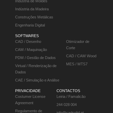
Indústria de Moldes
Indústria da Madeira
Construções Metálicas
Engenharia Digital
SOFTWARES
CAD / Desenho
Otimizador de
Corte
CAM / Maquinação
CAD / CAM Wood
PDM / Gestão de Dados
MES / MTS7
Virtual / Renderização de
Dados
CAE / Simulação e Análise
PRIVACIDADE
CONTACTOS
Costumer License
Leiria / Famalicão
Agreement
244 028 004
Regulamento de
info@cadsolid.pt