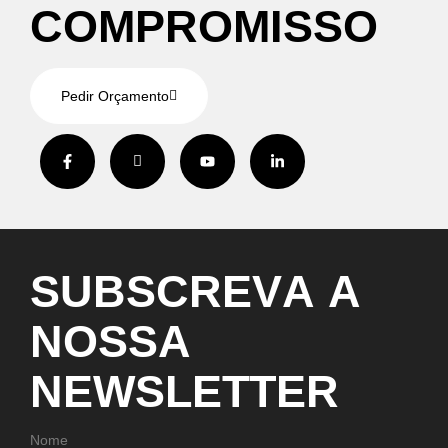
C
O
M
P
R
O
M
I
S
S
O
Pedir Orçamento
S
U
B
S
C
R
E
V
A
A
N
O
S
S
A
N
E
W
S
L
E
T
T
E
R
Nome