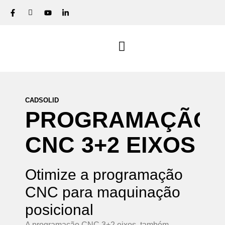
CADSOLID
PROGRAMAÇÃO
CNC
3+2
EIXOS
Otimize a programação
CNC para maquinação
posicional
A programação CNC 3+2 eixos, também