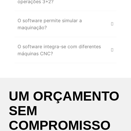
operações 3+2?
O software permite simular a
maquinação?
O software integra-se com diferentes
máquinas CNC?
UM
ORÇAMENTO
SEM
COMPROMISSO