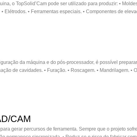
a, o TopSolid’Cam pode ser utilizado para produzir: • Moldes
s. • Elétrodos. • Ferramentas especiais. • Componentes de eleva
uração da máquina e do pós-processador, é possível preparar
nação de cavidades. • Furação. • Roscagem. • Mandrilagem. • O
CAD/CAM
ra gerar percursos de ferramenta. Sempre que o projeto sofre a
ão permanece sincronizada. • Reduz-se o risco de fabricar co