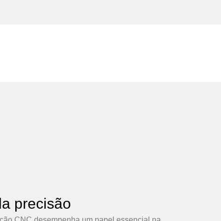
a precisão
gramação CNC desempenha um papel essencial na