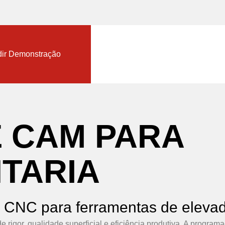
nload TopSolid Trial
ir Demonstração
E
CAM
PARA
TARIA
 CNC para ferramentas de elevad
 de rigor, qualidade superficial e eficiência produtiva. A pro