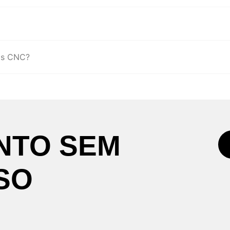
as CNC?
NTO
SEM
SO