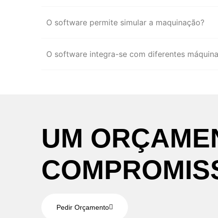
O software permite simular a maquinação?
O software integra-se com diferentes máquin
UM
ORÇAME
COMPROMIS
Pedir Orçamento