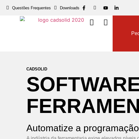
Questões Frequentes
Downloads
Dow
Ped
CADSOLID
SOFTWAR
FERRAMEN
Automatize a programação
A indústria da ferramentaria exige elevados níveis