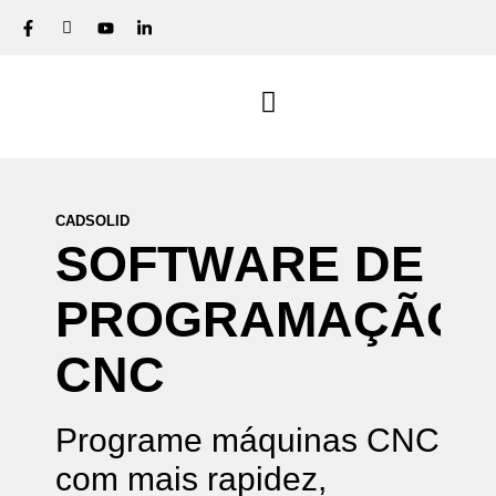
CADSOLID
S
O
F
T
W
A
R
E
D
E
P
R
O
G
R
A
M
A
Ç
Ã
O
C
N
C
Programe máquinas CNC
com mais rapidez,