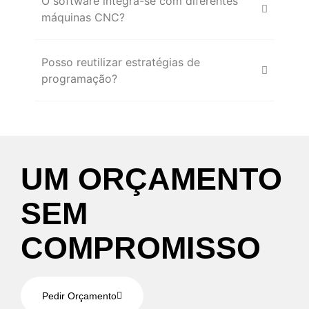
O software integra-se com diferentes
máquinas CNC?
Posso reutilizar estratégias de
programação?
U
M
O
R
Ç
A
M
E
N
T
O
S
E
M
C
O
M
P
R
O
M
I
S
S
O
Pedir Orçamento