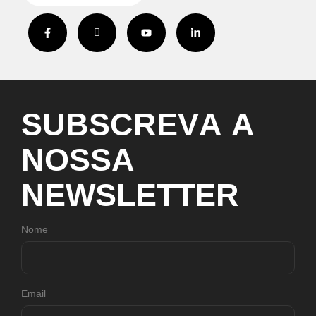
S
U
B
S
C
R
E
V
A
A
N
O
S
S
A
N
E
W
S
L
E
T
T
E
R
Nome
Email