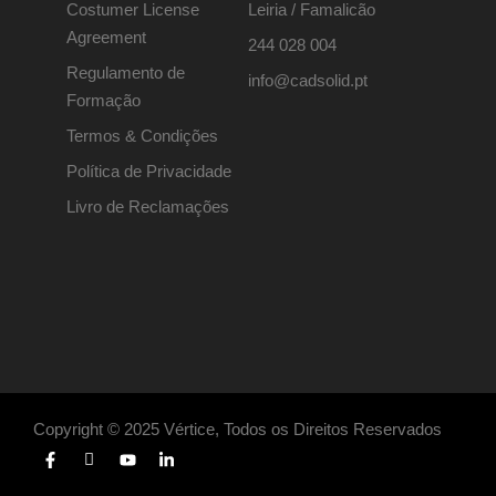
Costumer License
Leiria / Famalicão
Agreement
244 028 004
Regulamento de
info@cadsolid.pt
Formação
Termos & Condições
Política de Privacidade
Livro de Reclamações
Copyright © 2025 Vértice, Todos os Direitos Reservados