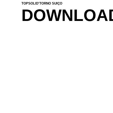
TOPSOLID’TORNO SUIÇO
DOWNLOA