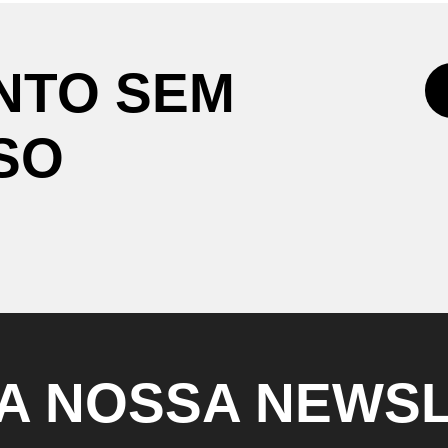
NTO
SEM
SO
A
NOSSA
NEWSL