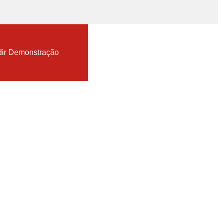
nload TopSolid Trial
ir Demonstração